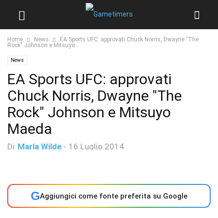
Home
News
EA Sports UFC: approvati Chuck Norris, Dwayne "The
Rock" Johnson e Mitsuyo...
News
EA Sports UFC: approvati
Chuck Norris, Dwayne "The
Rock" Johnson e Mitsuyo
Maeda
Di
Marla Wilde
-
16 Luglio 2014
G
Aggiungici come fonte preferita su Google