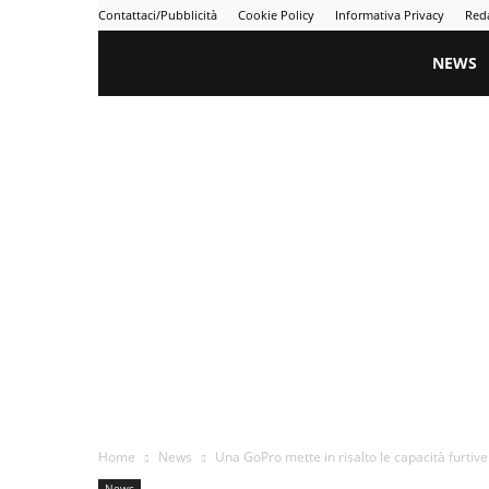
Contattaci/Pubblicità
Cookie Policy
Informativa Privacy
Red
Gametime
NEWS
Home
News
Una GoPro mette in risalto le capacità furtive
News