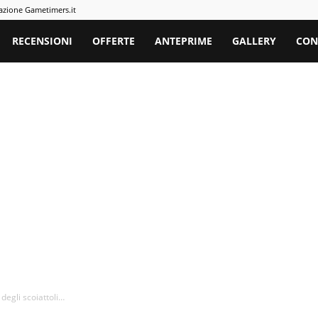
azione Gametimers.it
rs
RECENSIONI
OFFERTE
ANTEPRIME
GALLERY
CON
 degli scoiattoli…