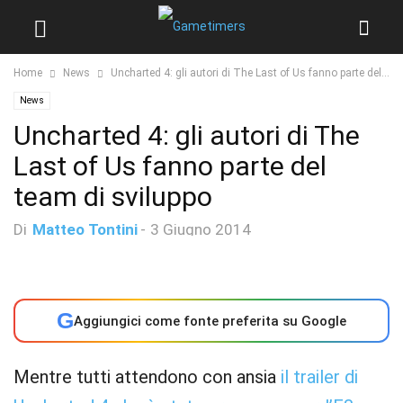
Home
News
Uncharted 4: gli autori di The Last of Us fanno parte del...
News
Uncharted 4: gli autori di The
Last of Us fanno parte del
team di sviluppo
Di
Matteo Tontini
-
3 Giugno 2014
G
Aggiungici come fonte preferita su Google
Mentre tutti attendono con ansia
il trailer di