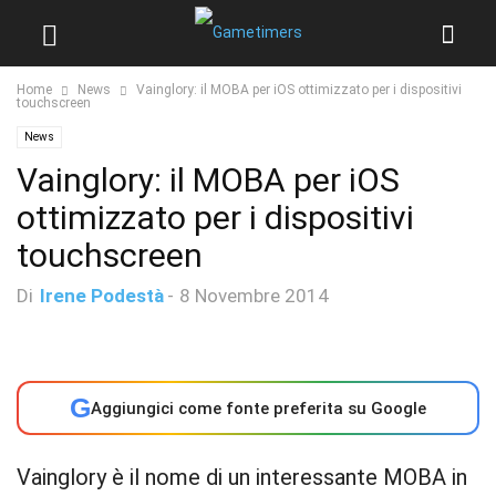
Home
News
Vainglory: il MOBA per iOS ottimizzato per i dispositivi
touchscreen
News
Vainglory: il MOBA per iOS
ottimizzato per i dispositivi
touchscreen
Di
Irene Podestà
-
8 Novembre 2014
G
Aggiungici come fonte preferita su Google
Vainglory è il nome di un interessante MOBA in