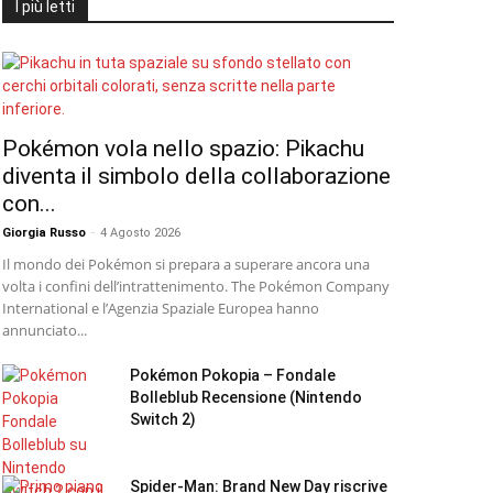
I più letti
Pokémon vola nello spazio: Pikachu
diventa il simbolo della collaborazione
con...
Giorgia Russo
-
4 Agosto 2026
Il mondo dei Pokémon si prepara a superare ancora una
volta i confini dell’intrattenimento. The Pokémon Company
International e l’Agenzia Spaziale Europea hanno
annunciato...
Pokémon Pokopia – Fondale
Bolleblub Recensione (Nintendo
Switch 2)
Spider-Man: Brand New Day riscrive