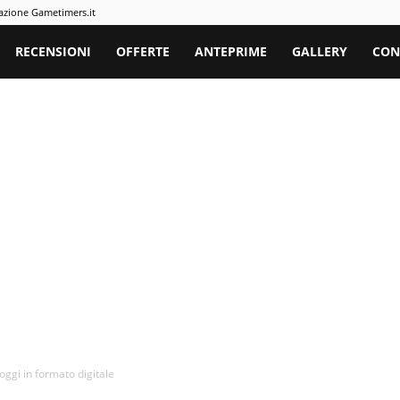
azione Gametimers.it
rs
RECENSIONI
OFFERTE
ANTEPRIME
GALLERY
CON
oggi in formato digitale