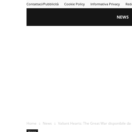
Contattaci/Pubblicità
Cookie Policy
Informativa Privacy
Red
Gametime
NEWS
Home
News
Valiant Hearts: The Great War disponibile da 
News