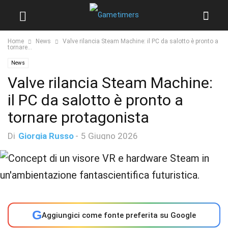
Home
News
Valve rilancia Steam Machine: il PC da salotto è pronto a
tornare...
News
Valve rilancia Steam Machine:
il PC da salotto è pronto a
tornare protagonista
Di
Giorgia Russo
-
5 Giugno 2026
G
Aggiungici come fonte preferita su Google