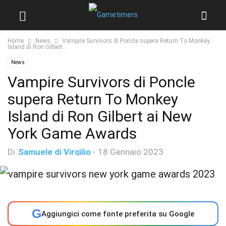
Home
News
Vampire Survivors di Poncle supera Return To Monkey
Island di Ron Gilbert...
News
Vampire Survivors di Poncle
supera Return To Monkey
Island di Ron Gilbert ai New
York Game Awards
Di
Samuele di Virgilio
-
18 Gennaio 2023
G
Aggiungici come fonte preferita su Google