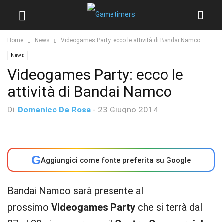
Home
News
Videogames Party: ecco le attività di Bandai Namco
News
Videogames Party: ecco le
attività di Bandai Namco
Di
Domenico De Rosa
-
23 Giugno 2014
G
Aggiungici come fonte preferita su Google
Bandai Namco sarà presente al
prossimo
Videogames Party
che si terrà dal