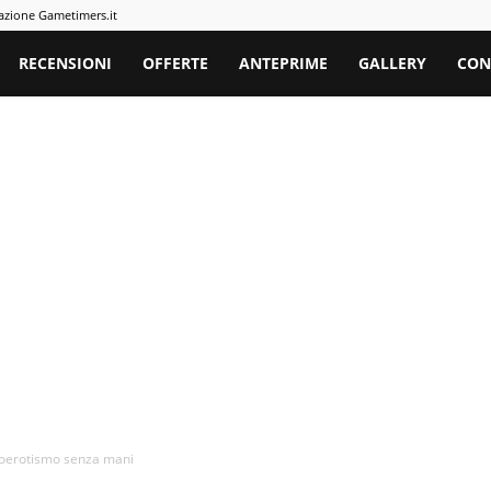
azione Gametimers.it
rs
RECENSIONI
OFFERTE
ANTEPRIME
GALLERY
CON
toerotismo senza mani