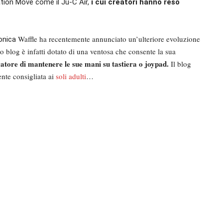
ation Move come il Ju-C Air,
i cui creatori hanno reso
Waffle ha recentemente annunciato un’ulteriore evoluzione
ponica
uo blog è infatti dotato di una ventosa che consente la sua
atore di mantenere le sue mani su tastiera o joypad.
Il blog
ente consigliata ai
soli adulti
…