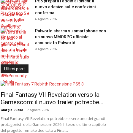
PS5 prepara l’addio ai dischi: il
nuovo adesivo sulle confezioni
conferma...
6 Agosto 2026
Palworld sbarca su smartphone con
un nuovo MMORPG ufficiale:
annunciato Palworld...
3 Agosto 2026
Ultimi post
Final Fantasy VII Revelation verso la
Gamescom: il nuovo trailer potrebbe...
Giorgia Russo
-
7 Agosto 2026
Final Fantasy VII Revelation potrebbe essere uno dei grandi
protagonisti della Gamescom 2026. Il terzo e ultimo capitolo
del progetto remake dedicato a Final...