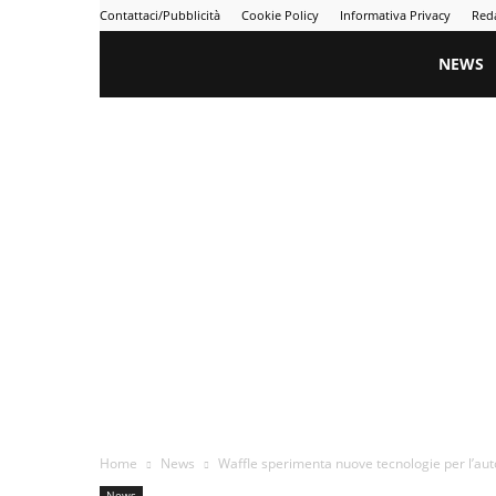
Contattaci/Pubblicità
Cookie Policy
Informativa Privacy
Red
Gametime
NEWS
Home
News
Waffle sperimenta nuove tecnologie per l’au
News