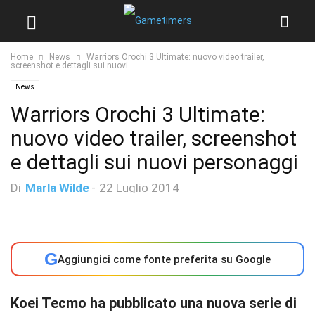
Home
News
Warriors Orochi 3 Ultimate: nuovo video trailer,
screenshot e dettagli sui nuovi...
News
Warriors Orochi 3 Ultimate:
nuovo video trailer, screenshot
e dettagli sui nuovi personaggi
Di
Marla Wilde
-
22 Luglio 2014
G
Aggiungici come fonte preferita su Google
Koei Tecmo ha pubblicato una nuova serie di