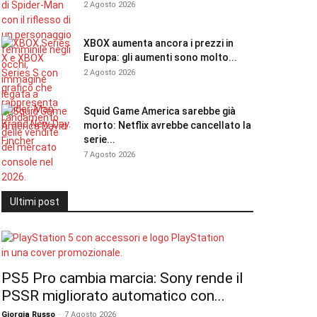
2 Agosto 2026
XBOX aumenta ancora i prezzi in
Europa: gli aumenti sono molto...
2 Agosto 2026
Squid Game America sarebbe già
morto: Netflix avrebbe cancellato la
serie...
7 Agosto 2026
Ultimi post
PS5 Pro cambia marcia: Sony rende il
PSSR migliorato automatico con...
Giorgia Russo
-
7 Agosto 2026