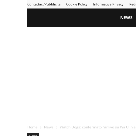
Contattaci/Pubblicità
Cookie Policy
Informativa Privacy
Red
Gametime
NEWS
Home
News
Watch Dogs: confermato l’arrivo su Wii U in 
News