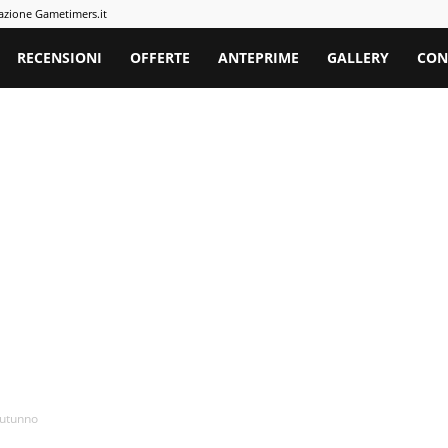
azione Gametimers.it
rs
RECENSIONI
OFFERTE
ANTEPRIME
GALLERY
CON
autunno