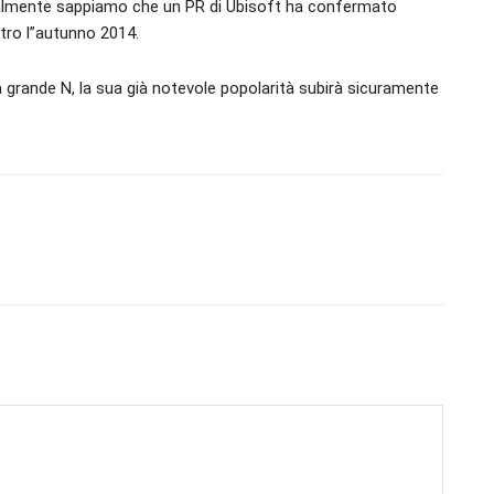
almente sappiamo che un PR di Ubisoft ha confermato
ntro l”autunno 2014.
la grande N, la sua già notevole popolarità subirà sicuramente