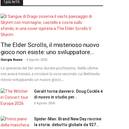
I più letti
The Elder Scrolls, il misterioso nuovo
gioco non esiste: uno sviluppatore...
Giorgia Russo
-
4 Agosto 2026
Le speranze dei fan sono durate pochissimo. Nelle ultime
ore aveva iniziato a circolare la voce secondo cui Bethesda
stesse sviluppando un nuovo gioco...
Geralt torna davvero: Doug Cockle è
di nuovo in studio per...
6 Agosto 2026
Spider-Man: Brand New Day riscrive
la storia: debutto globale da 927...