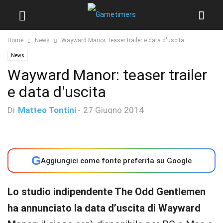
Home
News
Wayward Manor: teaser trailer e data d'uscita
News
Wayward Manor: teaser trailer
e data d'uscita
Di
Matteo Tontini
-
27 Giugno 2014
G
Aggiungici come fonte preferita su Google
Lo studio indipendente The Odd Gentlemen
ha annunciato la data d’uscita di Wayward