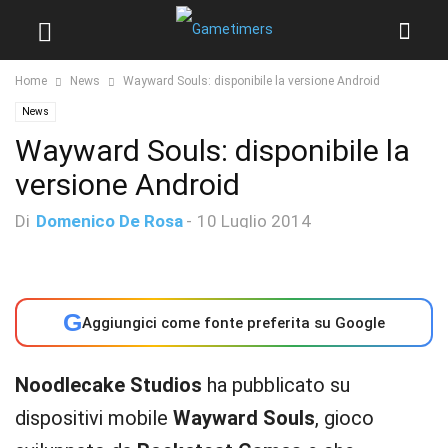
Home
News
Wayward Souls: disponibile la versione Android
News
Wayward Souls: disponibile la
versione Android
Di
Domenico De Rosa
-
10 Luglio 2014
G
Aggiungici come fonte preferita su Google
Noodlecake Studios
ha pubblicato su
dispositivi mobile
Wayward Souls
, gioco