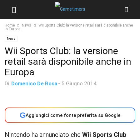
Home
News
Wii Sports Club: la versione retail sarà disponibile anche
in Europa
News
Wii Sports Club: la versione
retail sarà disponibile anche in
Europa
Di
Domenico De Rosa
-
5 Giugno 2014
G
Aggiungici come fonte preferita su Google
Nintendo ha annunciato che
Wii Sports Club