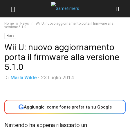
Home
News
Wii U: nuovo aggiornamento porta il firmware alla
versione 5.1.0
News
Wii U: nuovo aggiornamento
porta il firmware alla versione
5.1.0
Di
Marla Wilde
-
23 Luglio 2014
G
Aggiungici come fonte preferita su Google
Nintendo ha appena rilasciato un