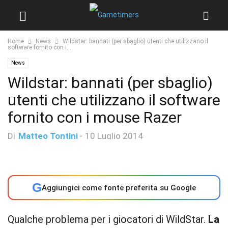
Home
News
Wildstar: bannati (per sbaglio) utenti che utilizzano il
software fornito con i...
News
Wildstar: bannati (per sbaglio)
utenti che utilizzano il software
fornito con i mouse Razer
Di
Matteo Tontini
-
10 Luglio 2014
G
Aggiungici come fonte preferita su Google
Qualche problema per i giocatori di WildStar.
La