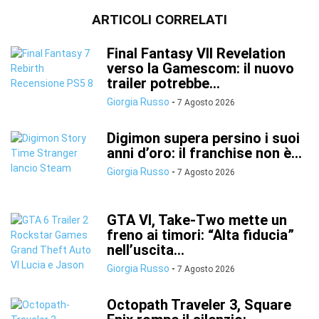
ARTICOLI CORRELATI
Final Fantasy VII Revelation
verso la Gamescom: il nuovo
trailer potrebbe...
Giorgia Russo
-
7 Agosto 2026
Digimon supera persino i suoi
anni d’oro: il franchise non è...
Giorgia Russo
-
7 Agosto 2026
GTA VI, Take-Two mette un
freno ai timori: “Alta fiducia”
nell’uscita...
Giorgia Russo
-
7 Agosto 2026
Octopath Traveler 3, Square