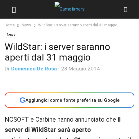
Home
News
WildStar: i server saranno aperti dal 31 maggio
News
WildStar: i server saranno
aperti dal 31 maggio
Di
Domenico De Rosa
-
28 Maggio 2014
G
Aggiungici come fonte preferita su Google
NCSOFT e Carbine hanno annunciato che
il
server di WildStar sarà aperto