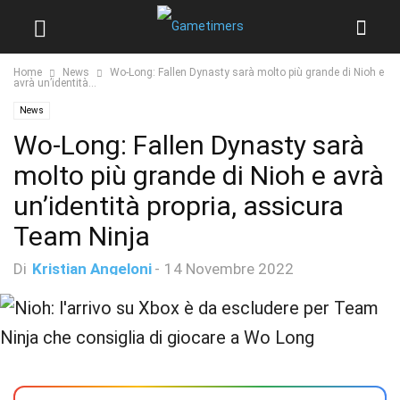
Home
News
Wo-Long: Fallen Dynasty sarà molto più grande di Nioh e
avrà un’identità...
News
Wo-Long: Fallen Dynasty sarà
molto più grande di Nioh e avrà
un’identità propria, assicura
Team Ninja
Di
Kristian Angeloni
-
14 Novembre 2022