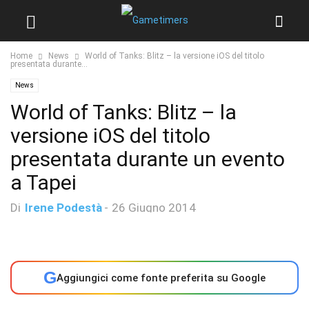
Home
News
World of Tanks: Blitz – la versione iOS del titolo
presentata durante...
News
World of Tanks: Blitz – la
versione iOS del titolo
presentata durante un evento
a Tapei
Di
Irene Podestà
-
26 Giugno 2014
G
Aggiungici come fonte preferita su Google