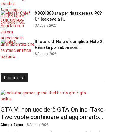
XBOX 360 sta per rinascere su PC?
Un leak svela i...
3 Agosto 2026
Il futuro di Halo si complica: Halo 2
Remake potrebbe non...
8 Agosto 2026
Ultimi post
GTA VI non ucciderà GTA Online: Take-
Two vuole continuare ad aggiornarlo...
Giorgia Russo
-
8 Agosto 2026