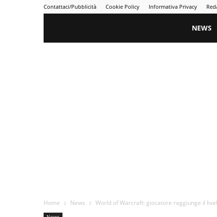
Contattaci/Pubblicità
Cookie Policy
Informativa Privacy
Red
Gametime
NEWS
Home
News
World of Warcraft: giocatore raggiunge il liv
News