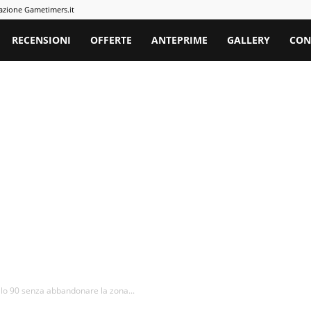
azione Gametimers.it
rs
RECENSIONI
OFFERTE
ANTEPRIME
GALLERY
CON
ello 90 senza abbandonare la zona...