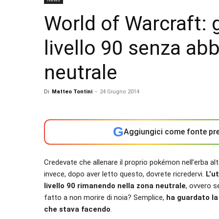
World of Warcraft: 
livello 90 senza ab
neutrale
Di
Matteo Tontini
-
24 Giugno 2014
G
Aggiungici come fonte pre
Credevate che allenare il proprio pokémon nell’erba alt
invece, dopo aver letto questo, dovrete ricredervi.
L’u
livello 90 rimanendo nella zona neutrale
, ovvero s
fatto a non morire di noia? Semplice,
ha guardato la
che stava facendo
.