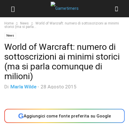
Home
News
World of Warcraft: numero di sottoscrizioni ai minimi
storici (ma si parla...
News
World of Warcraft: numero di
sottoscrizioni ai minimi storici
(ma si parla comunque di
milioni)
Di
Marla Wilde
-
28 Agosto 2015
G
Aggiungici come fonte preferita su Google