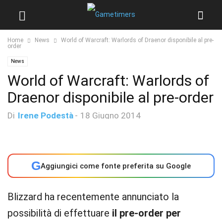
Home
News
World of Warcraft: Warlords of Draenor disponibile al pre-
order
News
World of Warcraft: Warlords of
Draenor disponibile al pre-order
Di
Irene Podestà
-
18 Giugno 2014
G
Aggiungici come fonte preferita su Google
Blizzard ha recentemente annunciato la
possibilità di effettuare
il pre-order per