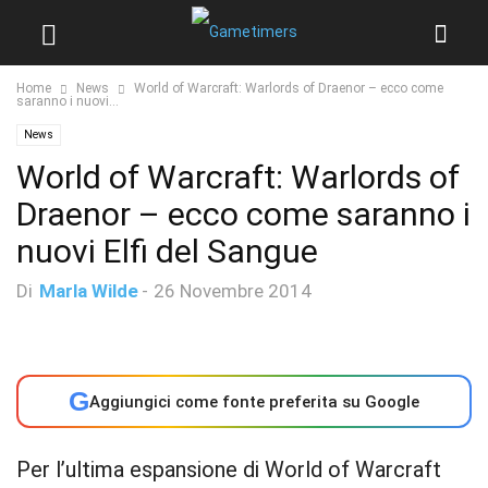
Home
News
World of Warcraft: Warlords of Draenor – ecco come
saranno i nuovi...
News
World of Warcraft: Warlords of
Draenor – ecco come saranno i
nuovi Elfi del Sangue
Di
Marla Wilde
-
26 Novembre 2014
G
Aggiungici come fonte preferita su Google
Per l’ultima espansione di World of Warcraft