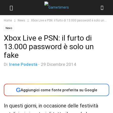
Home
News
Xbox Live e PSN: il furto di 13.000 password è solo un...
News
Xbox Live e PSN: il furto di
13.000 password è solo un
fake
Di
Irene Podestà
-
29 Dicembre 2014
G
Aggiungici come fonte preferita su Google
In questi giorni, in occasione delle festività