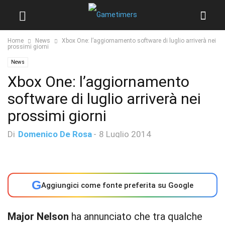
Home
News
Xbox One: l’aggiornamento software di luglio arriverà nei
prossimi giorni
News
Xbox One: l’aggiornamento
software di luglio arriverà nei
prossimi giorni
Di
Domenico De Rosa
-
8 Luglio 2014
G
Aggiungici come fonte preferita su Google
Major Nelson
ha annunciato che tra qualche