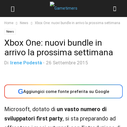
Home
News
Xbox One: nuovi bundle in arrivo la prossima settimana
News
Xbox One: nuovi bundle in
arrivo la prossima settimana
Di
Irene Podestà
-
26 Settembre 2015
G
Aggiungici come fonte preferita su Google
Microsoft, dotato di
un vasto numero di
sviluppatori first party
, si sta preparando ad