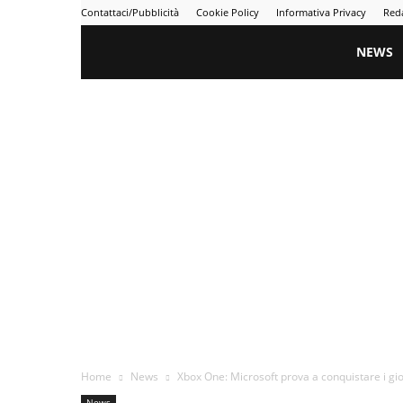
Contattaci/Pubblicità
Cookie Policy
Informativa Privacy
Red
Gametime
NEWS
Home
News
Xbox One: Microsoft prova a conquistare i gio
News