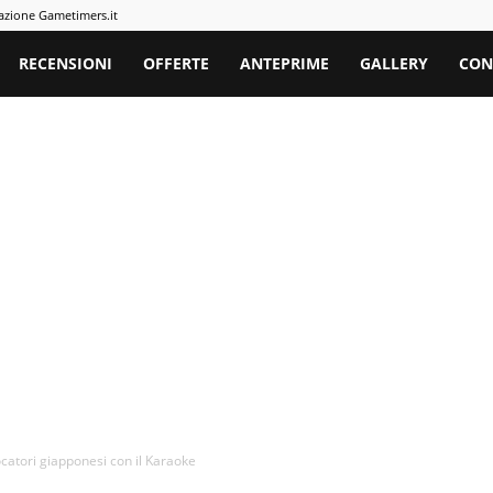
azione Gametimers.it
rs
RECENSIONI
OFFERTE
ANTEPRIME
GALLERY
CON
catori giapponesi con il Karaoke