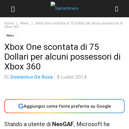
Home
News
Xbox One scontata di 75 Dollari per alcuni possessori di
Xbox 360
News
Xbox One scontata di 75
Dollari per alcuni possessori di
Xbox 360
Di
Domenico De Rosa
-
8 Luglio 2014
G
Aggiungici come fonte preferita su Google
Stando a utente di
NeoGAF
, Microsoft ha