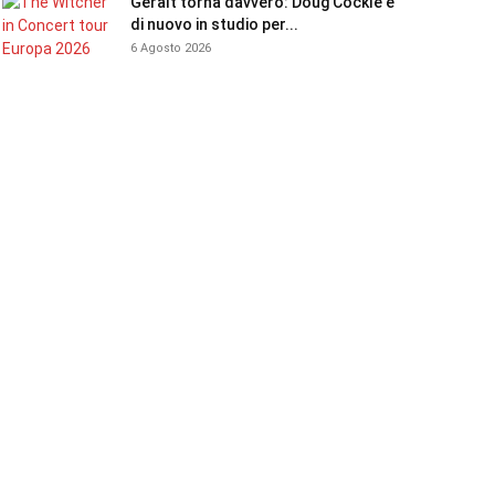
Geralt torna davvero: Doug Cockle è
di nuovo in studio per...
6 Agosto 2026