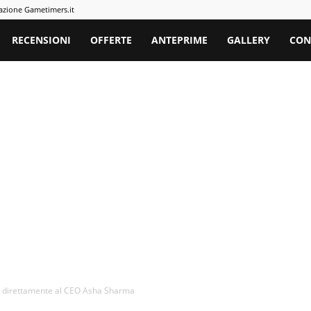
azione Gametimers.it
rs
RECENSIONI
OFFERTE
ANTEPRIME
GALLERY
CON
à direttamente al CEO Asha Sharma