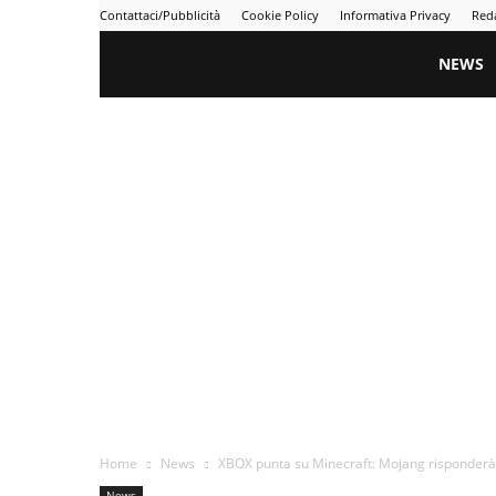
Contattaci/Pubblicità
Cookie Policy
Informativa Privacy
Red
Gametime
NEWS
Home
News
XBOX punta su Minecraft: Mojang risponder
News