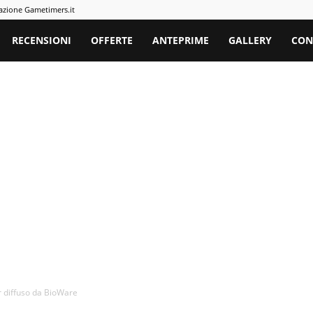
azione Gametimers.it
rs
RECENSIONI
OFFERTE
ANTEPRIME
GALLERY
CON
r diffuso da BioWare