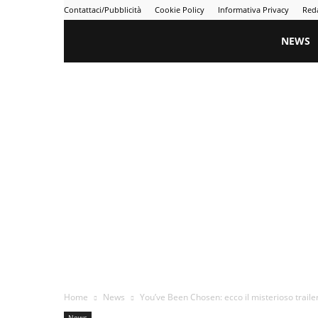
Contattaci/Pubblicità
Cookie Policy
Informativa Privacy
Red
Gametime
NEWS
Home
News
You’ve Been Chosen: ecco il misterioso traile
News