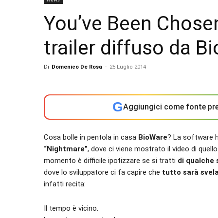
You’ve Been Chosen
trailer diffuso da B
Di
Domenico De Rosa
-
25 Luglio 2014
G
Aggiungici come fonte pre
Cosa bolle in pentola in casa
BioWare
? La software 
“Nightmare”
, dove ci viene mostrato il video di que
momento è difficile ipotizzare se si tratti
di qualche 
dove lo sviluppatore ci fa capire che
tutto sarà svel
infatti recita:
Il tempo è vicino.