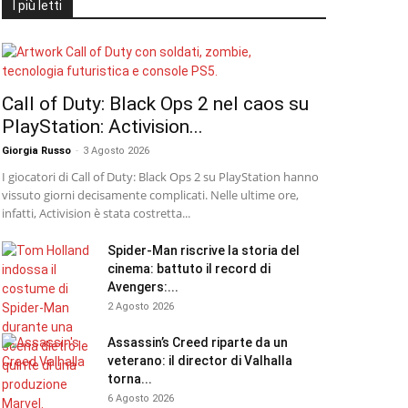
I più letti
Call of Duty: Black Ops 2 nel caos su
PlayStation: Activision...
Giorgia Russo
-
3 Agosto 2026
I giocatori di Call of Duty: Black Ops 2 su PlayStation hanno
vissuto giorni decisamente complicati. Nelle ultime ore,
infatti, Activision è stata costretta...
Spider-Man riscrive la storia del
cinema: battuto il record di
Avengers:...
2 Agosto 2026
Assassin’s Creed riparte da un
veterano: il director di Valhalla
torna...
6 Agosto 2026