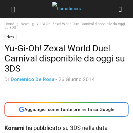
Home
News
Yu-Gi-Oh! Zexal World Duel Carnival disponibile da oggi
su 3DS
News
Yu-Gi-Oh! Zexal World Duel
Carnival disponibile da oggi su
3DS
Di
Domenico De Rosa
-
26 Giugno 2014
G
Aggiungici come fonte preferita su Google
Konami
ha pubblicato su 3DS nella data