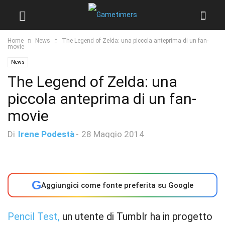
Home
News
The Legend of Zelda: una piccola anteprima di un fan-
movie
News
The Legend of Zelda: una
piccola anteprima di un fan-
movie
Di
Irene Podestà
-
28 Maggio 2014
G
Aggiungici come fonte preferita su Google
Pencil Test,
un utente di Tumblr ha in progetto