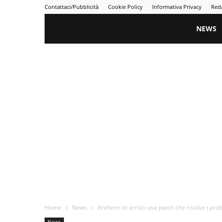
Contattaci/Pubblicità
Cookie Policy
Informativa Privacy
Red
Gametime
NEWS
Home
News
Anthem: In arrivo una patch che risolve i pro
News