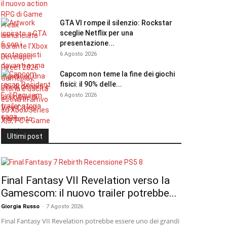
GTA VI rompe il silenzio: Rockstar
sceglie Netflix per una
presentazione...
6 Agosto 2026
Capcom non teme la fine dei giochi
fisici: il 90% delle...
6 Agosto 2026
Ultimi post
Final Fantasy VII Revelation verso la
Gamescom: il nuovo trailer potrebbe...
Giorgia Russo
-
7 Agosto 2026
Final Fantasy VII Revelation potrebbe essere uno dei grandi