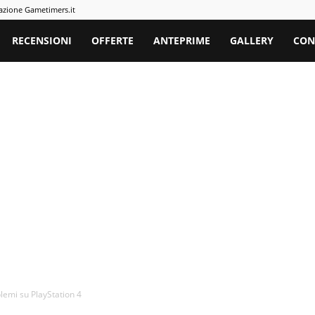
azione Gametimers.it
rs
RECENSIONI
OFFERTE
ANTEPRIME
GALLERY
CON
blemi su PlayStation 4