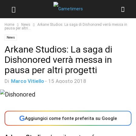
Home
News
Arkane Studios: La saga di Dishonored verrà messa in
pausa per altri...
News
Arkane Studios: La saga di
Dishonored verrà messa in
pausa per altri progetti
Di
Marco Vitiello
-
15 Agosto 2018
G
Aggiungici come fonte preferita su Google