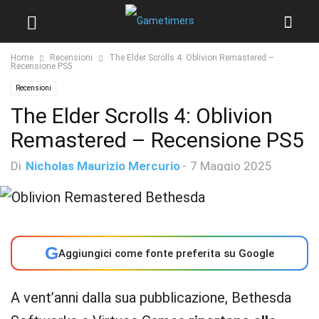
Home
Recensioni
The Elder Scrolls 4: Oblivion Remastered –
Recensione PS5
Recensioni
The Elder Scrolls 4: Oblivion
Remastered – Recensione PS5
Di
Nicholas Maurizio Mercurio
-
7 Maggio 2025
G
Aggiungici come fonte preferita su Google
A vent’anni dalla sua pubblicazione, Bethesda