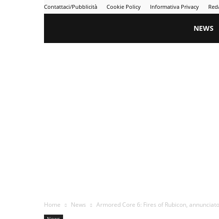
Contattaci/Pubblicità
Cookie Policy
Informativa Privacy
Red
Gametime
NEWS
Home
News
Armored Core 6: Fires of Rubicon, annunciato
News