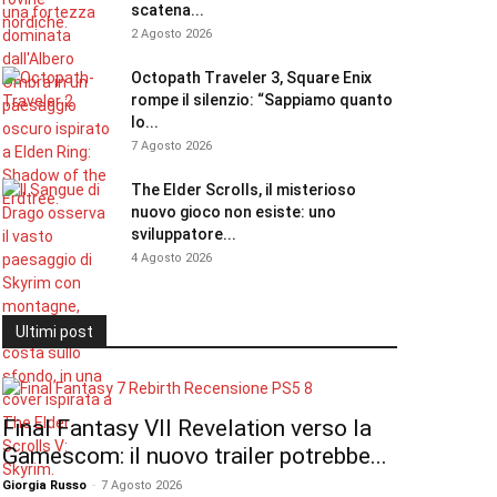
scatena...
2 Agosto 2026
Octopath Traveler 3, Square Enix
rompe il silenzio: “Sappiamo quanto
lo...
7 Agosto 2026
The Elder Scrolls, il misterioso
nuovo gioco non esiste: uno
sviluppatore...
4 Agosto 2026
Ultimi post
Final Fantasy VII Revelation verso la
Gamescom: il nuovo trailer potrebbe...
Giorgia Russo
-
7 Agosto 2026