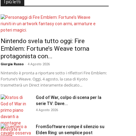
I più letti
Nintendo svela tutto oggi: Fire
Emblem: Fortune’s Weave torna
protagonista con...
Giorgia Russo
-
4 Agosto 2026
Nintendo è pronta a riportare sotto i riflettori Fire Emblem:
Fortune’s Weave. Oggi, 4 agosto, la casa di Kyoto
trasmetterà un Direct interamente dedicato...
God of War, colpo di scena per la
serie TV: Dave...
4 Agosto 2026
FromSoftware rompe il silenzio su
Elden Ring: un semplice post