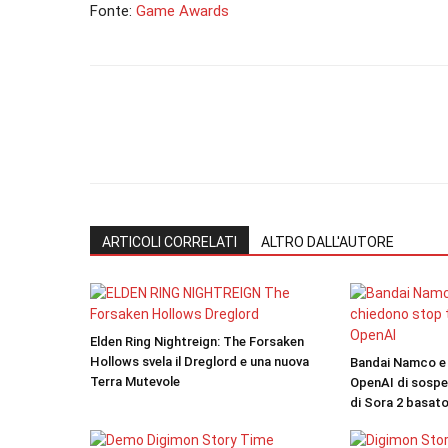
Fonte:
Game Awards
ARTICOLI CORRELATI
ALTRO DALL'AUTORE
Elden Ring Nightreign: The Forsaken
Hollows svela il Dreglord e una nuova
Bandai Namco e 
Terra Mutevole
OpenAI di sosp
di Sora 2 basato