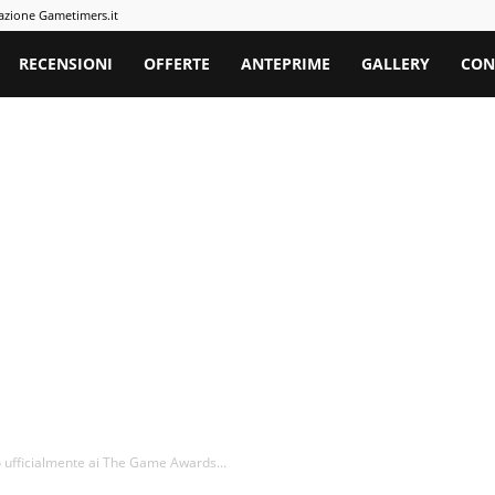
azione Gametimers.it
rs
RECENSIONI
OFFERTE
ANTEPRIME
GALLERY
CON
 ufficialmente ai The Game Awards...