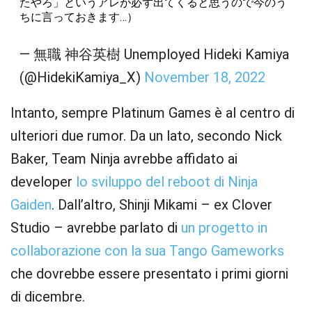
たやろ」というアレが必ず出てくると思うので今のう
ちに言っておきます…）
— 無職 神谷英樹 Unemployed Hideki Kamiya
(@HidekiKamiya_X)
November 18, 2022
Intanto, sempre Platinum Games è al centro di
ulteriori due rumor. Da un lato, secondo Nick
Baker, Team Ninja avrebbe affidato ai
developer
lo sviluppo del reboot di Ninja
Gaiden
. Dall’altro, Shinji Mikami – ex Clover
Studio – avrebbe parlato di
un progetto in
collaborazione con la sua Tango Gameworks
che dovrebbe essere presentato i primi giorni
di dicembre.