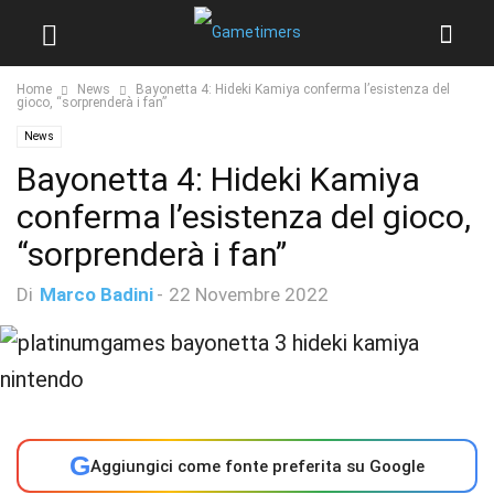
Home
News
Bayonetta 4: Hideki Kamiya conferma l’esistenza del
gioco, “sorprenderà i fan”
News
Bayonetta 4: Hideki Kamiya
conferma l’esistenza del gioco,
“sorprenderà i fan”
Di
Marco Badini
-
22 Novembre 2022
G
Aggiungici come fonte preferita su Google