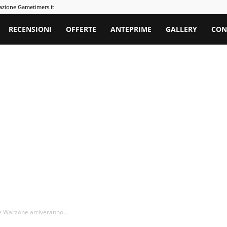
azione Gametimers.it
rs
RECENSIONI
OFFERTE
ANTEPRIME
GALLERY
CON
e Warzone arriveranno...