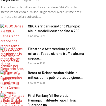
Giorgia Russo
-
5 Agosto 2026
Anche Lewis Hamilton sembra attendere GTA VI con la
stessa impazienza di milioni di giocatori. Nelle ultime ore è
tornata a circolare sui social...
XBOX, i rincari scuotono l’Europa:
alcuni modelli costano fino a 200...
5 Agosto 2026
Electronic Arts venduta per 55
miliardi: l’acquisizione è ufficiale, ma
cresce...
5 Agosto 2026
Beast of Reincarnation divide la
critica: come può lo stesso gioco...
5 Agosto 2026
Final Fantasy VII Revelation,
Hamaguchi difende i giochi fisici:
“Sarebbe un...