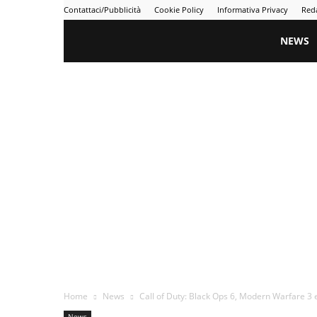
Contattaci/Pubblicità
Cookie Policy
Informativa Privacy
Red
Gametime
NEWS
Home
News
Call of Duty: Black Ops 6, Modern Warfare 3 
News