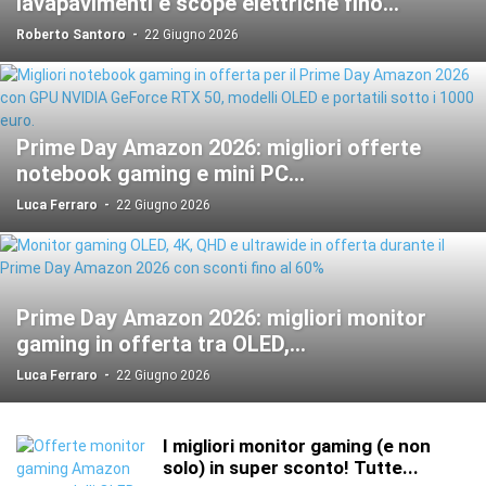
lavapavimenti e scope elettriche fino...
Roberto Santoro
-
22 Giugno 2026
Prime Day Amazon 2026: migliori offerte
notebook gaming e mini PC...
Luca Ferraro
-
22 Giugno 2026
Prime Day Amazon 2026: migliori monitor
gaming in offerta tra OLED,...
Luca Ferraro
-
22 Giugno 2026
I migliori monitor gaming (e non
solo) in super sconto! Tutte...