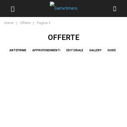
Home
Offerte
Pagina 3
OFFERTE
ANTEPRIME
APPROFONDIMENTI
EDITORIALE
GALLERY
GUIDE
NEWS
OFFERTE
PUNTATE GAMETIME
RECENSIONI
SENZA CATEGORIA
TIER LIST
VIDEO