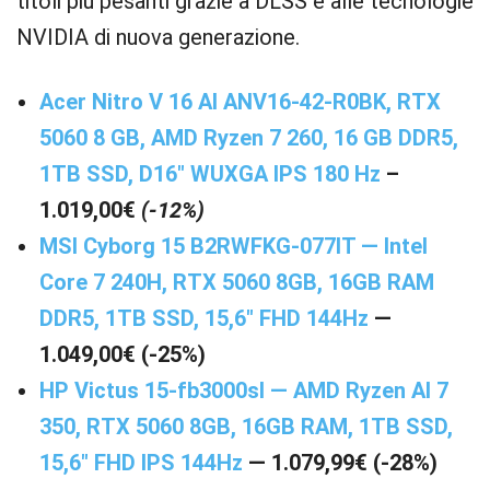
titoli più pesanti grazie a DLSS e alle tecnologie
NVIDIA di nuova generazione.
Acer Nitro V 16 AI ANV16-42-R0BK, RTX
5060 8 GB, AMD Ryzen 7 260, 16 GB DDR5,
1TB SSD, D16″ WUXGA IPS 180 Hz
–
1.019,00€
(-12%)
MSI Cyborg 15 B2RWFKG-077IT — Intel
Core 7 240H, RTX 5060 8GB, 16GB RAM
DDR5, 1TB SSD, 15,6″ FHD 144Hz
—
1.049,00€ (-25%)
HP Victus 15-fb3000sl — AMD Ryzen AI 7
350, RTX 5060 8GB, 16GB RAM, 1TB SSD,
15,6″ FHD IPS 144Hz
— 1.079,99€ (-28%)