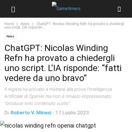
Home
News
ChatGPT: Nicolas Winding Refn ha provato a chiedergli
uno script. L’IA risponde:...
News
ChatGPT: Nicolas Winding
Refn ha provato a chiedergli
uno script. L’IA risponde: “fatti
vedere da uno bravo”
Il regista ha provato a mettere alla prova l'Intelligenza
Artificiale di OpenAI ma non è rimasto impressionato:
"produce solo contenuto vuoto".
Di
Roberto V. Minasi
-
17 Luglio 2023