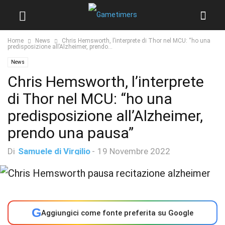
Home
News
Chris Hemsworth, l’interprete di Thor nel MCU: “ho una
predisposizione all’Alzheimer, prendo...
News
Chris Hemsworth, l’interprete
di Thor nel MCU: “ho una
predisposizione all’Alzheimer,
prendo una pausa”
Di
Samuele di Virgilio
-
19 Novembre 2022
G
Aggiungici come fonte preferita su Google