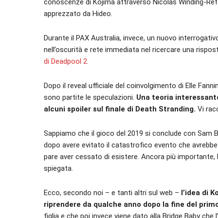
conoscenze di Kojima attraverso Nicolas Winding-Refn
apprezzato da Hideo.
Durante il PAX Australia, invece, un nuovo interrogat
nell’oscurità e rete immediata nel ricercare una rispos
di Deadpool 2.
Dopo il reveal ufficiale del coinvolgimento di Elle Fann
sono partite le speculazioni.
Una teoria interessant
alcuni spoiler sul finale di Death Stranding.
Vi rac
Sappiamo che il gioco del 2019 si conclude con Sam Br
dopo avere evitato il catastrofico evento che avrebb
pare aver cessato di esistere. Ancora più importante, l
spiegata.
Ecco, secondo noi – e tanti altri sul web –
l’idea di 
riprendere da qualche anno dopo la fine del primo
figlia e che poi invece viene dato alla Bridge Baby ch