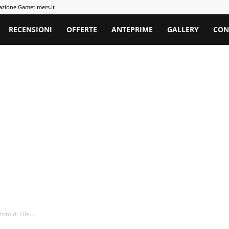
azione Gametimers.it
rs
RECENSIONI
OFFERTE
ANTEPRIME
GALLERY
CON
to di Elle...