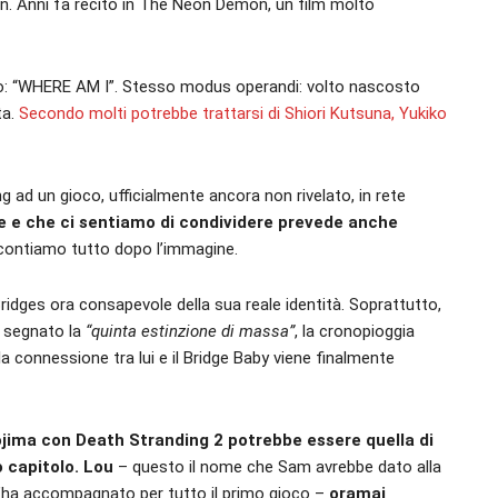
. Anni fa recitò in The Neon Demon, un film molto
ivo: “WHERE AM I”. Stesso modus operandi: volto nascosto
ta.
Secondo molti potrebbe trattarsi di Shiori Kutsuna, Yukiko
ing ad un gioco, ufficialmente ancora non rivelato, in rete
e e che ci sentiamo di condividere prevede anche
contiamo tutto dopo l’immagine.
idges ora consapevole della sua reale identità. Soprattutto,
e segnato la
“quinta estinzione di massa”
, la cronopioggia
a connessione tra lui e il Bridge Baby viene finalmente
Kojima con Death Stranding 2 potrebbe essere quella di
 capitolo.
Lou
– questo il nome che Sam avrebbe dato alla
e l’ha accompagnato per tutto il primo gioco –
oramai