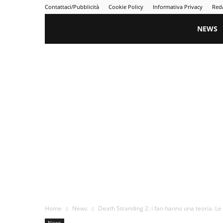
Contattaci/Pubblicità
Cookie Policy
Informativa Privacy
Red
Gametime
NEWS
Home
News
Death Stranding 2: i fan hanno una teoria. Le fo
News