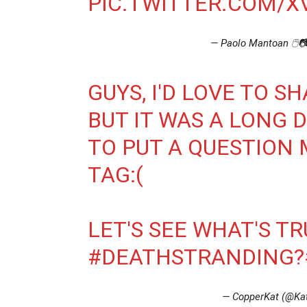
PIC.TWITTER.COM/
— Paolo Mantoan 🖱️
GUYS, I'D LOVE TO 
BUT IT WAS A LONG D
TO PUT A QUESTION 
TAG:(
LET'S SEE WHAT'S TR
#DEATHSTRANDING
?
— CopperKat (@Ka