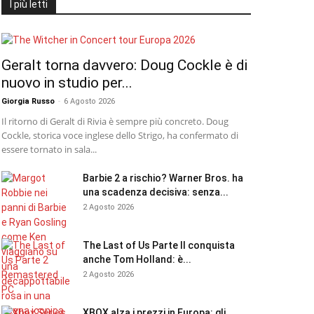
I più letti
Geralt torna davvero: Doug Cockle è di
nuovo in studio per...
Giorgia Russo
-
6 Agosto 2026
Il ritorno di Geralt di Rivia è sempre più concreto. Doug
Cockle, storica voce inglese dello Strigo, ha confermato di
essere tornato in sala...
Barbie 2 a rischio? Warner Bros. ha
una scadenza decisiva: senza...
2 Agosto 2026
The Last of Us Parte II conquista
anche Tom Holland: è...
2 Agosto 2026
XBOX alza i prezzi in Europa: gli