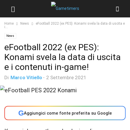
Home
News
eFootball 2022 (ex PES): Konami svela la data di uscita e
i...
News
eFootball 2022 (ex PES):
Konami svela la data di uscita
e i contenuti in-game!
Di
Marco Vitiello
-
2 Settembre 2021
G
Aggiungici come fonte preferita su Google