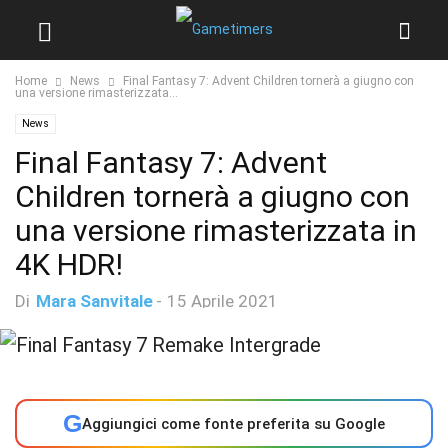
Home
News
Final Fantasy 7: Advent Children tornerà a giugno con
una versione rimasterizzata...
News
Final Fantasy 7: Advent
Children tornerà a giugno con
una versione rimasterizzata in
4K HDR!
Di
Mara Sanvitale
-
15 Aprile 2021
G
Aggiungici come fonte preferita su Google