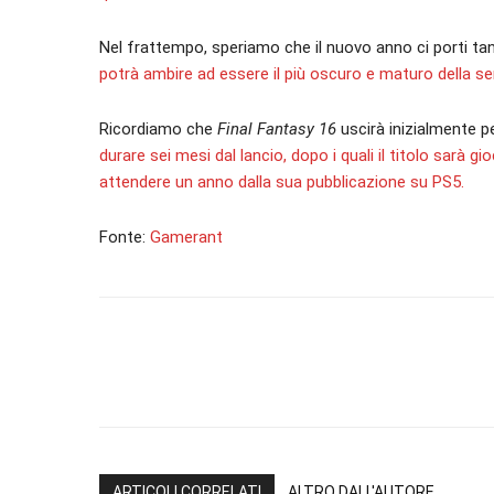
Nel frattempo, speriamo che il nuovo anno ci porti ta
potrà ambire ad essere il più oscuro e maturo della ser
Ricordiamo che
Final Fantasy 16
uscirà inizialmente p
durare sei mesi dal lancio, dopo i quali il titolo sarà 
attendere un anno dalla sua pubblicazione su PS5.
Fonte:
Gamerant
ARTICOLI CORRELATI
ALTRO DALL'AUTORE