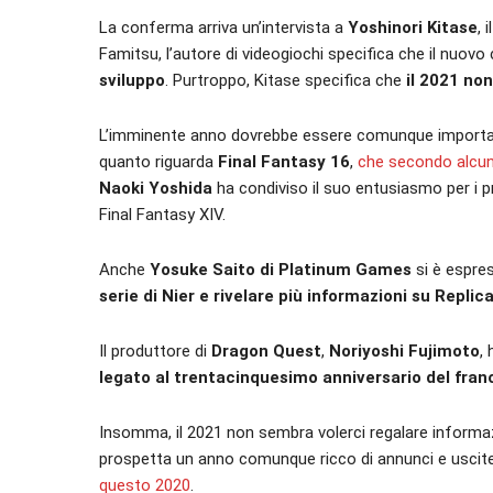
La conferma arriva un’intervista a
Yoshinori Kitase
, 
Famitsu, l’autore di videogiochi specifica che il nuov
sviluppo
. Purtroppo, Kitase specifica che
il 2021 non
L’imminente anno dovrebbe essere comunque important
quanto riguarda
Final Fantasy 16
,
che secondo alcun
Naoki Yoshida
ha condiviso il suo entusiasmo per i pr
Final Fantasy XIV.
Anche
Yosuke Saito di Platinum Games
si è espres
serie di Nier e rivelare più informazioni su Replic
Il produttore di
Dragon Quest
,
Noriyoshi Fujimoto
,
legato al trentacinquesimo anniversario del fran
Insomma, il 2021 non sembra volerci regalare informaz
prospetta un anno comunque ricco di annunci e uscite
questo 2020
.