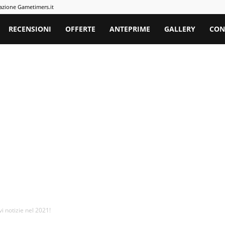
azione Gametimers.it
rs
RECENSIONI
OFFERTE
ANTEPRIME
GALLERY
CON
i notizie nel 2021!