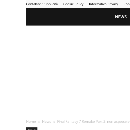
Contattaci/Pubblicità
Cookie Policy
Informativa Privacy
Red
Gametime
NEWS
Home
News
Final Fantasy 7 Remake Part 2: non aspettatev
News