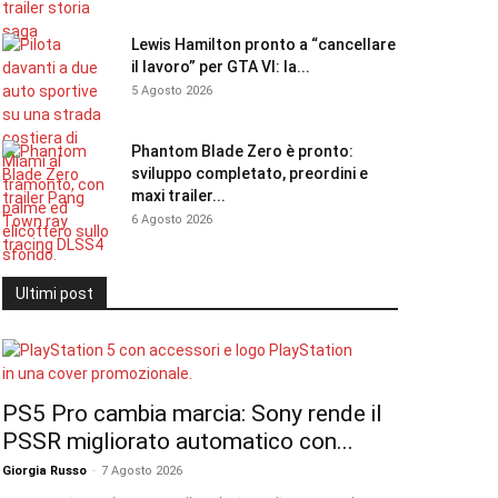
Lewis Hamilton pronto a “cancellare
il lavoro” per GTA VI: la...
5 Agosto 2026
Phantom Blade Zero è pronto:
sviluppo completato, preordini e
maxi trailer...
6 Agosto 2026
Ultimi post
PS5 Pro cambia marcia: Sony rende il
PSSR migliorato automatico con...
Giorgia Russo
-
7 Agosto 2026