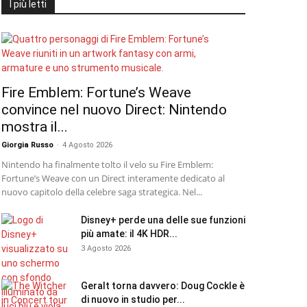
I più letti
Fire Emblem: Fortune’s Weave
convince nel nuovo Direct: Nintendo
mostra il...
Giorgia Russo
-
4 Agosto 2026
Nintendo ha finalmente tolto il velo su Fire Emblem:
Fortune’s Weave con un Direct interamente dedicato al
nuovo capitolo della celebre saga strategica. Nel...
Disney+ perde una delle sue funzioni
più amate: il 4K HDR...
3 Agosto 2026
Geralt torna davvero: Doug Cockle è
di nuovo in studio per...