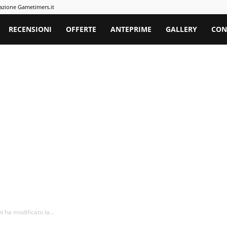
azione Gametimers.it
rs
RECENSIONI
OFFERTE
ANTEPRIME
GALLERY
CON
i ha modificato la...