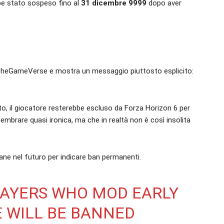
be stato sospeso fino al
31 dicembre 9999
dopo aver
a TheGameVerse e mostra un messaggio piuttosto esplicito:
.
to, il giocatore resterebbe escluso da Forza Horizon 6 per
mbrare quasi ironica, ma che in realtà non è così insolita
ane nel futuro per indicare ban permanenti.
LAYERS WHO MOD EARLY
E WILL BE BANNED