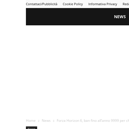
Contattaci/Pubblicità
Cookie Policy
Informativa Privacy
Red
Gametime
NEWS
Home
News
Forza Horizon 6, ban fino all’anno 9999 per ch
News