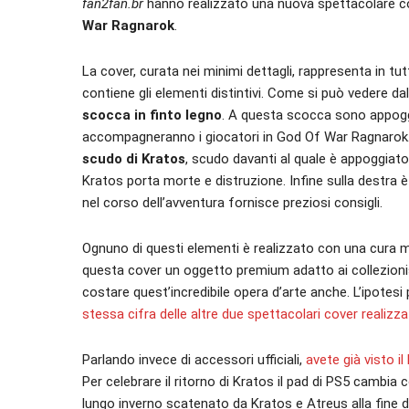
fan2fan.br
hanno realizzato una nuova spettacolare c
War Ragnarok
.
La cover, curata nei minimi dettagli, rappresenta in tut
contiene gli elementi distintivi. Come si può vedere 
scocca in finto legno
. A questa scocca sono appoggia
accompagneranno i giocatori in God Of War Ragnarok.
scudo di Kratos
, scudo davanti al quale è appoggiato
Kratos porta morte e distruzione. Infine sulla destra è
nel corso dell’avventura fornisce preziosi consigli.
Ognuno di questi elementi è realizzato con una cura ma
questa cover un oggetto premium adatto ai collezionis
costare quest’incredibile opera d’arte anche. L’ipotesi p
stessa cifra delle altre due spettacolari cover realizza
Parlando invece di accessori ufficiali,
avete già visto 
Per celebrare il ritorno di Kratos il pad di PS5 cambia co
lungo inverno scatenato da Kratos e Atreus alla fine de