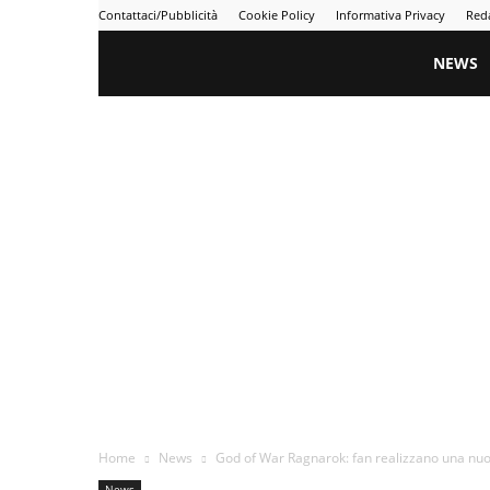
Contattaci/Pubblicità
Cookie Policy
Informativa Privacy
Red
Gametime
NEWS
Home
News
God of War Ragnarok: fan realizzano una nuov
News