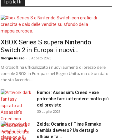
I più letti
XBOX Series S supera Nintendo
Switch 2 in Europa: i nuovi...
Giorgia Russo
-
3 Agosto 2026
Microsoft ha ufficializzato i nuovi aumenti di prezzo delle
console XBOX in Europa e nel Regno Unito, ma c'è un dato
che sta facendo...
Rumor: Assassin’s Creed Hexe
potrebbe farsi attendere molto più
del previsto
30 Luglio 2026
Zelda: Ocarina of Time Remake
cambia davvero? Un dettaglio
ufficiale fa...