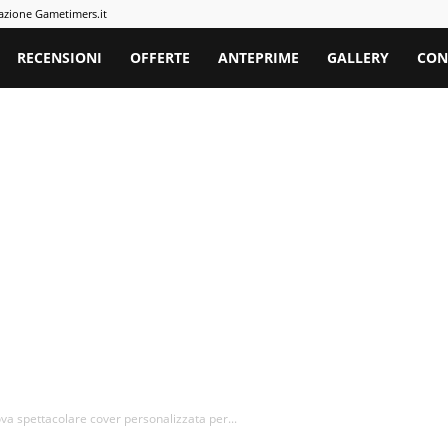
azione Gametimers.it
rs
RECENSIONI
OFFERTE
ANTEPRIME
GALLERY
CON
a spettacolare cover personalizzata per...