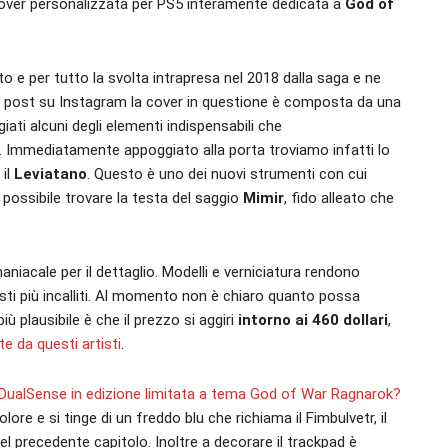
over personalizzata per PS5 interamente dedicata a
God of
to e per tutto la svolta intrapresa nel 2018 dalla saga e ne
dal post su Instagram la cover in questione è composta da una
ti alcuni degli elementi indispensabili che
 Immediatamente appoggiato alla porta troviamo infatti lo
 il
Leviatano
. Questo è uno dei nuovi strumenti con cui
 possibile trovare la testa del saggio
Mimir
, fido alleato che
niacale per il dettaglio. Modelli e verniciatura rendono
ti più incalliti. Al momento non è chiaro quanto possa
iù plausibile è che il prezzo si aggiri
intorno ai 460 dollari
,
te da questi artisti
.
il DualSense in edizione limitata a tema God of War Ragnarok?
lore e si tinge di un freddo blu che richiama il Fimbulvetr, il
l precedente capitolo. Inoltre a decorare il trackpad è