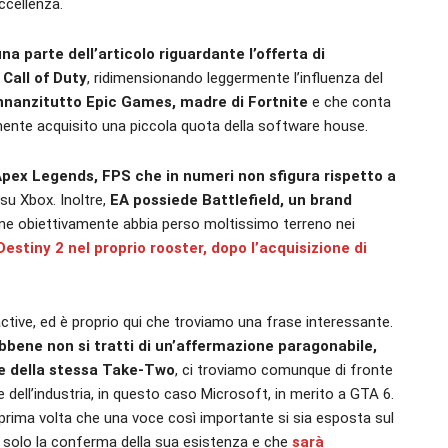
ccellenza.
 parte dell’articolo riguardante l’offerta di
 Call of Duty
, ridimensionando leggermente l’influenza del
nnanzitutto Epic Games, madre di Fortnite
e che conta
emente acquisito una piccola quota della software house.
 Apex Legends, FPS che in numeri non sfigura rispetto a
su Xbox. Inoltre,
EA possiede Battlefield, un brand
ne obiettivamente abbia perso moltissimo terreno nei
estiny 2 nel proprio rooster, dopo l’acquisizione di
tive, ed è proprio qui che troviamo una frase interessante.
bbene non si tratti di un’affermazione paragonabile,
te della stessa Take-Two
, ci troviamo comunque di fronte
dell’industria, in questo caso Microsoft, in merito a GTA 6.
 prima volta che una voce così importante si sia esposta sul
 solo la conferma della sua esistenza e che
sarà