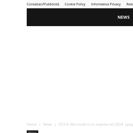
Contattaci/Pubblicità
Cookie Policy
Informativa Privacy
Red
Gametime
NEWS
Home
News
GTA 6: Microsoft se lo aspetta nel 2024, spi
News