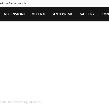
azione Gametimers.it
rs
RECENSIONI
OFFERTE
ANTEPRIME
GALLERY
CON
ega nel documento riguardante...