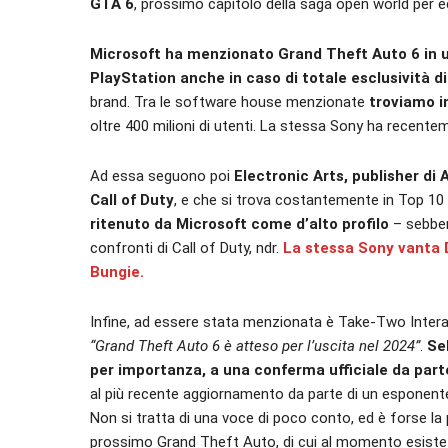
GTA 6
, prossimo capitolo della saga open world per e
Microsoft ha menzionato Grand Theft Auto 6 in una
PlayStation anche in caso di totale esclusività di
brand. Tra le software house menzionate
troviamo i
oltre 400 milioni di utenti. La stessa Sony ha recent
Ad essa seguono poi
Electronic Arts, publisher di
Call of Duty
, e che si trova costantemente in Top 10 
ritenuto da Microsoft come d’alto profilo
– sebbe
confronti di Call of Duty, ndr.
La stessa Sony vanta D
Bungie.
Infine, ad essere stata menzionata è Take-Two Interac
“Grand Theft Auto 6 è atteso per l’uscita nel 2024”
.
Se
per importanza, a una conferma ufficiale da par
al più recente aggiornamento da parte di un esponente 
Non si tratta di una voce di poco conto, ed è forse la
prossimo Grand Theft Auto, di cui al momento esiste