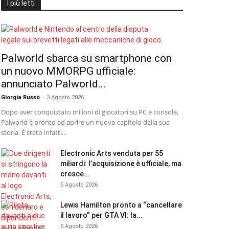
I più letti
Palworld sbarca su smartphone con
un nuovo MMORPG ufficiale:
annunciato Palworld...
Giorgia Russo
-
3 Agosto 2026
Dopo aver conquistato milioni di giocatori su PC e console,
Palworld è pronto ad aprire un nuovo capitolo della sua
storia. È stato infatti...
Electronic Arts venduta per 55
miliardi: l’acquisizione è ufficiale, ma
cresce...
5 Agosto 2026
Lewis Hamilton pronto a “cancellare
il lavoro” per GTA VI: la...
5 Agosto 2026