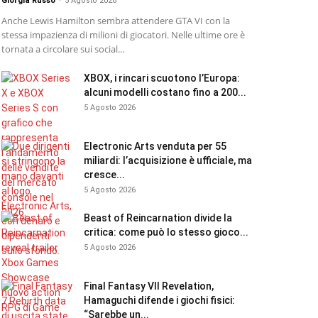
Giorgia Russo
-
5 Agosto 2026
Anche Lewis Hamilton sembra attendere GTA VI con la
stessa impazienza di milioni di giocatori. Nelle ultime ore è
tornata a circolare sui social...
XBOX, i rincari scuotono l’Europa:
alcuni modelli costano fino a 200...
5 Agosto 2026
Electronic Arts venduta per 55
miliardi: l’acquisizione è ufficiale, ma
cresce...
5 Agosto 2026
Beast of Reincarnation divide la
critica: come può lo stesso gioco...
5 Agosto 2026
Final Fantasy VII Revelation,
Hamaguchi difende i giochi fisici:
“Sarebbe un...