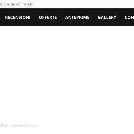
azione Gametimers.it
rs
RECENSIONI
OFFERTE
ANTEPRIME
GALLERY
CON
 2021 torna virale dopo...