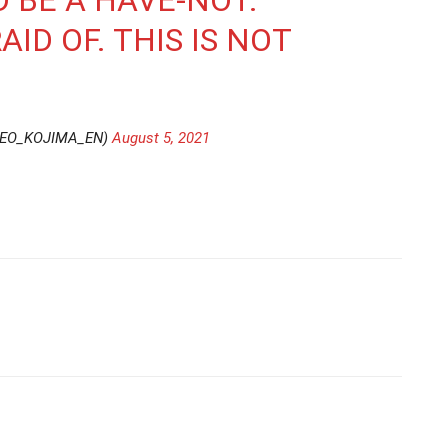
D BE A HAVE-NOT.
AID OF. THIS IS NOT
DEO_KOJIMA_EN)
August 5, 2021