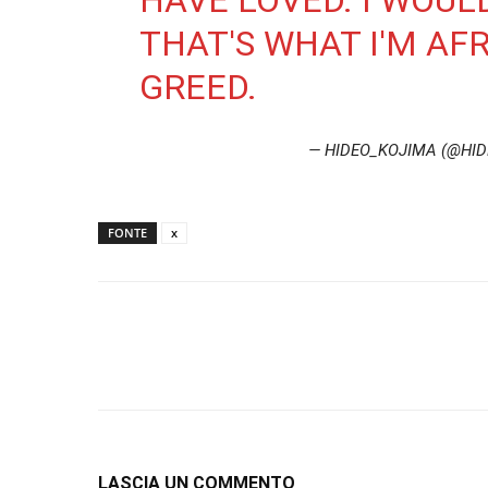
HAVE LOVED. I WOUL
THAT'S WHAT I'M AFR
GREED.
— HIDEO_KOJIMA (@HI
FONTE
x
LASCIA UN COMMENTO