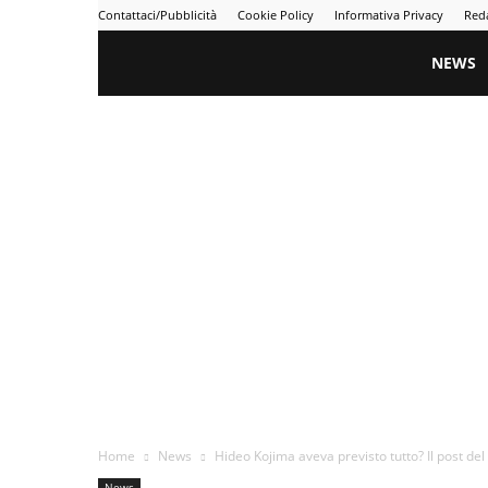
Contattaci/Pubblicità
Cookie Policy
Informativa Privacy
Red
Gametime
NEWS
Home
News
Hideo Kojima aveva previsto tutto? Il post del
News